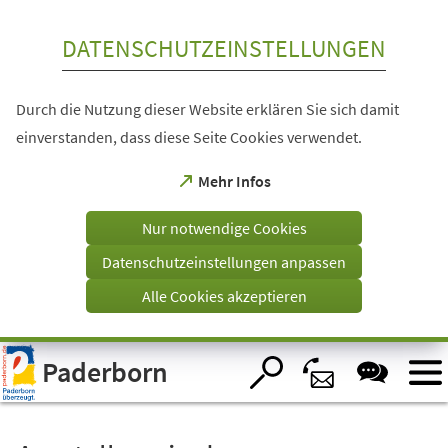
Inhalt anspringen
DATENSCHUTZEINSTELLUNGEN
Durch die Nutzung dieser Website erklären Sie sich damit
einverstanden, dass diese Seite Cookies verwendet.
(Öffnet
Mehr Infos
in
einem
Nur notwendige Cookies
neuen
Tab)
Datenschutzeinstellungen anpassen
Alle Cookies akzeptieren
Visuelle
Paderborn
Assistenzsoftware
öffnen.