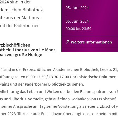
2024 sind in der
05. Juni 2024
ademischen Bibliothek
–
te aus der Martinus-
05. Juni 2024
und der Paderborner
00:00
bis
23:59
(Öffnet
Weitere Informationen
rzbischöflichen
in
thek: Liborius von Le Mans
einem
s: zwei große Heilige
neuen
Tab)
24 sind in der Erzbischöflichen Akademischen Bibliothek, Leostr. 21
ffnungszeiten (9.00-12.30 / 13.30-17.00 Uhr) historische Dokument
 Mainz und der Paderborner Bibliothek zu sehen.
reiflichtartig das Leben und Wirken der beiden Bistumspatrone von
 und Liborius, vorstellt, geht auf einen Gedanken von Erzbischof 
 seiner Ansprache am Tag seiner Vorstellung als neuer Erzbischof 
er 2023 führte er aus: Er sei davon überzeugt, dass die beiden mi