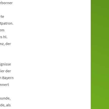
erborner
rte
tpatron.
nem
s hl.
nz, der
ignisse
ier der
n Bayern
innert
rkunde,
de, als