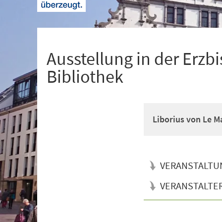
+
1
Ausstellung in der Erz
Bibliothek
Liborius von Le M
VERANSTALTU
VERANSTALTE