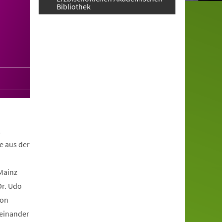
Bibliothek
,
e aus der
 Mainz
Dr. Udo
von
teinander