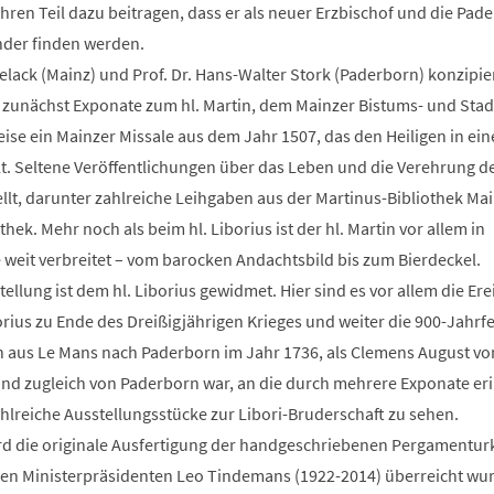
hren Teil dazu beitragen, dass er als neuer Erzbischof und die Pad
nder finden werden.
lack (Mainz) und Prof. Dr. Hans-Walter Stork (Paderborn) konzipie
t zunächst Exponate zum hl. Martin, dem Mainzer Bistums- und Stad
eise ein Mainzer Missale aus dem Jahr 1507, das den Heiligen in ei
llt. Seltene Veröffentlichungen über das Leben und die Verehrung de
lt, darunter zahlreiche Leihgaben aus der Martinus-Bibliothek Mai
ek. Mehr noch als beim hl. Liborius ist der hl. Martin vor allem in
 weit verbreitet – vom barocken Andachtsbild bis zum Bierdeckel.
tellung ist dem hl. Liborius gewidmet. Hier sind es vor allem die Ere
orius zu Ende des Dreißigjährigen Krieges und weiter die 900-Jahrfe
en aus Le Mans nach Paderborn im Jahr 1736, als Clemens August vo
und zugleich von Paderborn war, an die durch mehrere Exponate er
hlreiche Ausstellungsstücke zur Libori-Bruderschaft zu sehen.
ird die originale Ausfertigung der handgeschriebenen Pergamentu
en Ministerpräsidenten Leo Tindemans (1922-2014) überreicht wur