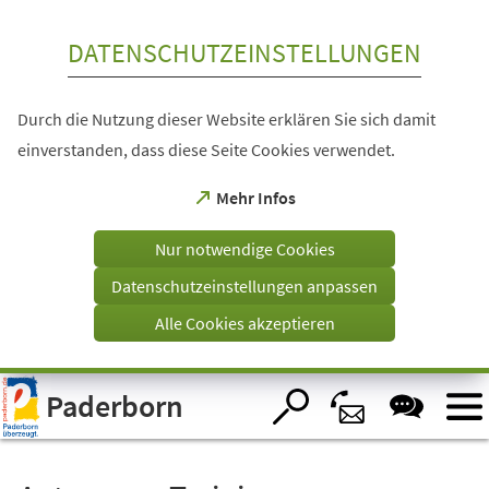
Inhalt anspringen
DATENSCHUTZEINSTELLUNGEN
Durch die Nutzung dieser Website erklären Sie sich damit
einverstanden, dass diese Seite Cookies verwendet.
(Öffnet
Mehr Infos
in
einem
Nur notwendige Cookies
neuen
Tab)
Datenschutzeinstellungen anpassen
Alle Cookies akzeptieren
Visuelle
Paderborn
Assistenzsoftware
öffnen.