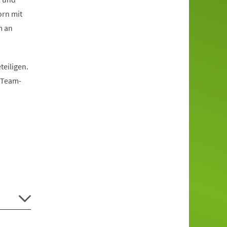
orn mit
m an
teiligen.
r Team-