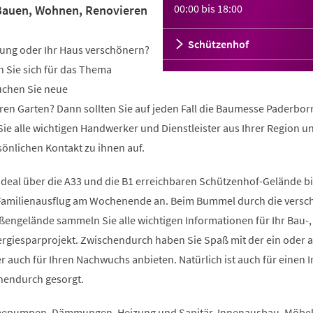
00:00
bis
18:00
Bauen, Wohnen, Renovieren
Schützenhof
ung oder Ihr Haus verschönern?
n Sie sich für das Thema
uchen Sie neue
ren Garten? Dann sollten Sie auf jeden Fall die Baumesse Paderbor
Sie alle wichtigen Handwerker und Dienstleister aus Ihrer Region u
önlichen Kontakt zu ihnen auf.
deal über die A33 und die B1 erreichbaren Schützenhof-Gelände bie
Familienausflug am Wochenende an. Beim Bummel durch die versc
ßengelände sammeln Sie alle wichtigen Informationen für Ihr Bau-,
rgiesparprojekt. Zwischendurch haben Sie Spaß mit der ein oder 
ler auch für Ihren Nachwuchs anbieten. Natürlich ist auch für einen 
hendurch gesorgt.
mepumpen, Dämmungen, Heizung und Sanitär, Innenausbau, Möbe