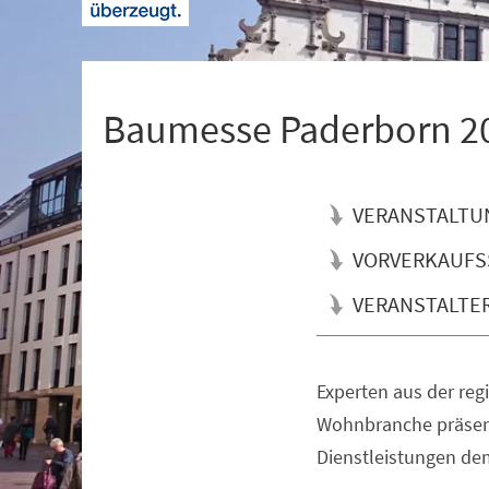
+
1
Baumesse Paderborn 2
VERANSTALTU
VORVERKAUFS
VERANSTALTE
Experten aus der reg
Veranstaltungsinformationen
Wohnbranche präsent
Dienstleistungen dem