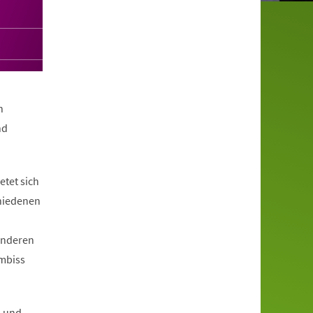
n
nd
tet sich
hiedenen
anderen
Imbiss
l und