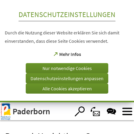
Inhalt anspringen
DATENSCHUTZEINSTELLUNGEN
Durch die Nutzung dieser Website erklären Sie sich damit
einverstanden, dass diese Seite Cookies verwendet.
(Öffnet
Mehr Infos
in
einem
Nur notwendige Cookies
neuen
Tab)
Datenschutzeinstellungen anpassen
Alle Cookies akzeptieren
Visuelle
Paderborn
Assistenzsoftware
öffnen.