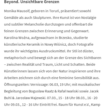
Beyond. Unsichtbare Grenzen
Monika Mausolf, geboren in Toruń, präsentiert sowohl
Gemälde als auch Skulpturen. Ihre Kunst ist von Nostalgie
und subtiler Melancholie durchzogen und offenbart die
feinen Grenzen zwischen Erinnerung und Gegenwart.
Karolina Woźna, aufgewachsen in Brzesko, studierte
künstlerische Keramik in Nowy Wiśnicz, doch Fotografie
wurde ihr wichtigstes Ausdrucksmittel. Ihr Stil ist düster,
metaphorisch und bewegt sich an der Grenze des Sichtbaren
– zwischen Realität und Traum, Licht und Schatten. Beide
Künstlerinnen lassen sich von der Natur inspirieren und ihre
Arbeiten zeichnen sich durch eine feminine Sensibilität aus.
Öffnungszeiten: Vernissage: 06.03, 19 Uhr; mit musikalischer
Begleitung von Bogusław Raatz & Rafał Iwański sowie Jacek
Buhl & Jarosław Majewski. 07.03., 15 - 18 Uhr 08.03., 16 - 20
Uhr 09.03., 12 - 16 Uhr Eintritt frei. Raum für Kunst e.V., Kamp