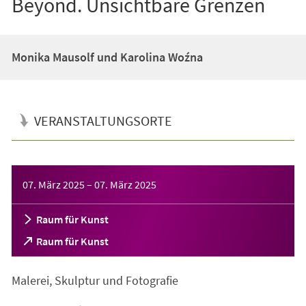
Beyond. Unsichtbare Grenzen
Monika Mausolf und Karolina Woźna
VERANSTALTUNGSORTE
Veranstaltungsinformationen
07. März 2025
–
07. März 2025
Raum für Kunst
(Öffnet
Raum für Kunst
in
einem
Malerei, Skulptur und Fotografie
neuen
Tab)