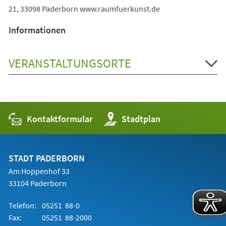
21, 33098 Paderborn www.raumfuerkunst.de
Informationen
VERANSTALTUNGSORTE
Kontaktformular
(Öffnet
Stadtplan
in
einem
neuen
Tab)
STADT PADERBORN
Am Hoppenhof 33
33104 Paderborn
Telefon:
05251 88-0
Fax:
05251 88-2000