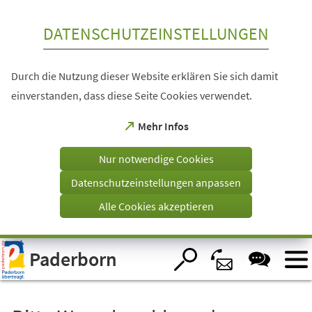
Inhalt anspringen
DATENSCHUTZEINSTELLUNGEN
Durch die Nutzung dieser Website erklären Sie sich damit
einverstanden, dass diese Seite Cookies verwendet.
(Öffnet
Mehr Infos
in
einem
Nur notwendige Cookies
neuen
Tab)
Datenschutzeinstellungen anpassen
Alle Cookies akzeptieren
Visuelle
Paderborn
Assistenzsoftware
öffnen.