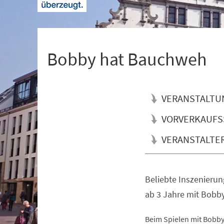
+
1
Bobby hat Bauchweh
VERANSTALTU
VORVERKAUFS
VERANSTALTE
Beliebte Inszenierun
Veranstaltungsinformationen
ab 3 Jahre mit Bobb
Beim Spielen mit Bobby