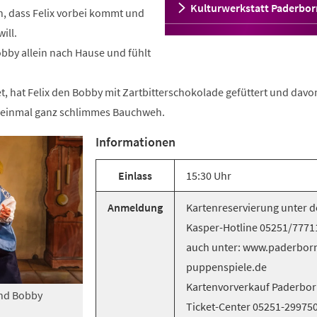
Kulturwerkstatt Paderbor
h, dass Felix vorbei kommt und
ill.
by allein nach Hause und fühlt
, hat Felix den Bobby mit Zartbitterschokolade gefüttert und davo
inmal ganz schlimmes Bauchweh.
Informationen
Einlass
15:30 Uhr
Anmeldung
Kartenreservierung unter d
Kasper-Hotline 05251/7771
auch unter: www.paderbor
puppenspiele.de
Kartenvorverkauf Paderbor
nd Bobby
Ticket-Center 05251-29975