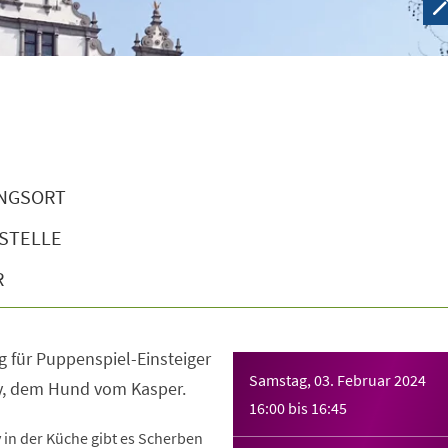
NGSORT
STELLE
R
g für Puppenspiel-Einsteiger
Samstag, 03. Februar 2024
y, dem Hund vom Kasper.
16:00
bis
16:45
 in der Küche gibt es Scherben