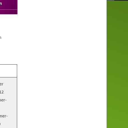
n
n
er
12
ner-
ner-
0