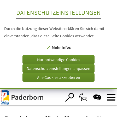
Inhalt anspringen
DATENSCHUTZEINSTELLUNGEN
Durch die Nutzung dieser Website erklären Sie sich damit
einverstanden, dass diese Seite Cookies verwendet.
(Öffnet
Mehr Infos
in
einem
Nur notwendige Cookies
neuen
Tab)
Datenschutzeinstellungen anpassen
Alle Cookies akzeptieren
Visuelle
Paderborn
Assistenzsoftware
öffnen.