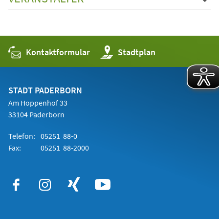
Kontaktformular
(Öffnet
Stadtplan
in
einem
neuen
Tab)
STADT PADERBORN
Am Hoppenhof 33
33104 Paderborn
Telefon:
05251 88-0
Fax:
05251 88-2000