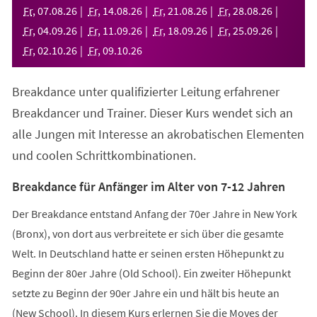
neuen
Fr
,
07
.
08
.
26
Fr
,
14
.
08
.
26
Fr
,
21
.
08
.
26
Fr
,
28
.
08
.
26
Tab)
Fr
,
04
.
09
.
26
Fr
,
11
.
09
.
26
Fr
,
18
.
09
.
26
Fr
,
25
.
09
.
26
Fr
,
02
.
10
.
26
Fr
,
09
.
10
.
26
Breakdance unter qualifizierter Leitung erfahrener
Breakdancer und Trainer. Dieser Kurs wendet sich an
alle Jungen mit Interesse an akrobatischen Elementen
und coolen Schrittkombinationen.
Breakdance für Anfänger im Alter von 7-12 Jahren
Der Breakdance entstand Anfang der 70er Jahre in New York
(Bronx), von dort aus verbreitete er sich über die gesamte
Welt. In Deutschland hatte er seinen ersten Höhepunkt zu
Beginn der 80er Jahre (Old School). Ein zweiter Höhepunkt
setzte zu Beginn der 90er Jahre ein und hält bis heute an
(New School). In diesem Kurs erlernen Sie die Moves der