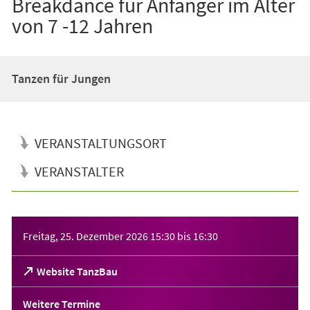
Breakdance für Anfänger im Alter
von 7 -12 Jahren
Tanzen für Jungen
VERANSTALTUNGSORT
VERANSTALTER
Veranstaltungsinformationen
Freitag, 25. Dezember 2026
15:30
bis
16:30
(Öffnet
Website TanzBau
in
einem
Weitere Termine