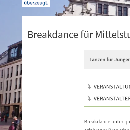
+
1
Breakdance für Mittelst
Tanzen für Junge
VERANSTALTU
VERANSTALTE
Breakdance unter qua
Veranstaltungsinformationen