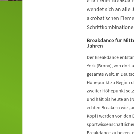
erfahrener Breakdanc
wendet sich an alle 
akrobatischen Elem
Schrittkombinatione
Breakdance für Mitte
Jahren
Der Breakdance entstan
York (Bronx), von dort a
gesamte Welt. In Deutsc
Höhepunkt zu Beginn de
zweiter Höhepunkt setz
und hält bis heute an (
echten Breakern wie „a
Kopf) werden von den B
sportwissenschaftliche
Breakdance zu begeister