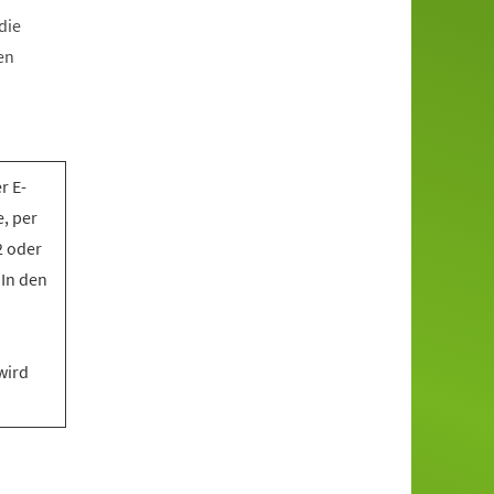
die
en
r E-
, per
2 oder
 In den
wird