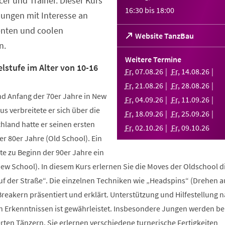
er und Trainer. Dieser Kurs
16:30
bis
18:00
Jungen mit Interesse an
enten und coolen
(Öffnet
Website TanzBau
n.
in
einem
Weitere Termine
neuen
lstufe im Alter von 10-16
Fr
,
07
.
08
.
26
Fr
,
14
.
08
.
26
Tab)
Fr
,
21
.
08
.
26
Fr
,
28
.
08
.
26
d Anfang der 70er Jahre in New
Fr
,
04
.
09
.
26
Fr
,
11
.
09
.
26
us verbreitete er sich über die
Fr
,
18
.
09
.
26
Fr
,
25
.
09
.
26
hland hatte er seinen ersten
Fr
,
02
.
10
.
26
Fr
,
09
.
10
.
26
r 80er Jahre (Old School). Ein
te zu Beginn der 90er Jahre ein
New School). In diesem Kurs erlernen Sie die Moves der Oldschool d
uf der Straße“. Die einzelnen Techniken wie „Headspins“ (Drehen 
reakern präsentiert und erklärt. Unterstützung und Hilfestellung 
n Erkenntnissen ist gewährleistet. Insbesondere Jungen werden b
ten Tänzern. Sie erlernen verschiedene turnerische Fertigkeiten