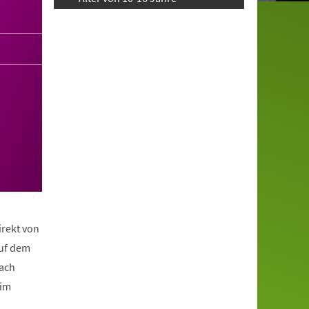
irekt von
auf dem
nach
eim