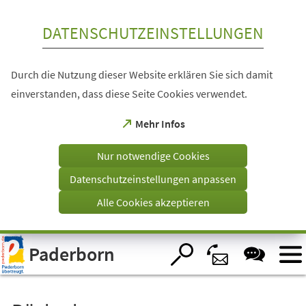
Inhalt anspringen
DATENSCHUTZEINSTELLUNGEN
Durch die Nutzung dieser Website erklären Sie sich damit
einverstanden, dass diese Seite Cookies verwendet.
(Öffnet
Mehr Infos
in
einem
Nur notwendige Cookies
neuen
Tab)
Datenschutzeinstellungen anpassen
Alle Cookies akzeptieren
Visuelle
Paderborn
Assistenzsoftware
öffnen.