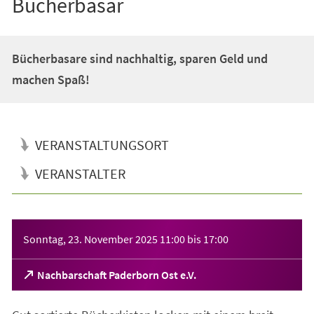
Bücherbasar
Bücherbasare sind nachhaltig, sparen Geld und
machen Spaß!
VERANSTALTUNGSORT
VERANSTALTER
Veranstaltungsinformationen
Sonntag, 23. November 2025
11:00
bis
17:00
(Öffnet
Nachbarschaft Paderborn Ost e.V.
in
einem