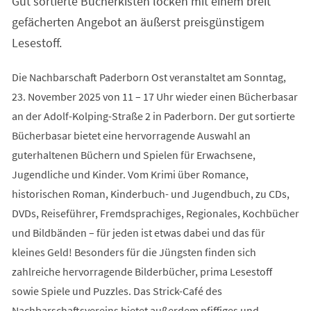
Gut sortierte Bücherkisten locken mit einem breit
neuen
Tab)
gefächerten Angebot an äußerst preisgünstigem
Lesestoff.
Die Nachbarschaft Paderborn Ost veranstaltet am Sonntag,
23. November 2025 von 11 – 17 Uhr wieder einen Bücherbasar
an der Adolf-Kolping-Straße 2 in Paderborn. Der gut sortierte
Bücherbasar bietet eine hervorragende Auswahl an
guterhaltenen Büchern und Spielen für Erwachsene,
Jugendliche und Kinder. Vom Krimi über Romance,
historischen Roman, Kinderbuch- und Jugendbuch, zu CDs,
DVDs, Reiseführer, Fremdsprachiges, Regionales, Kochbücher
und Bildbänden – für jeden ist etwas dabei und das für
kleines Geld! Besonders für die Jüngsten finden sich
zahlreiche hervorragende Bilderbücher, prima Lesestoff
sowie Spiele und Puzzles. Das Strick-Café des
Nachbarschaftsvereins bietet außerdem pfiffiges und