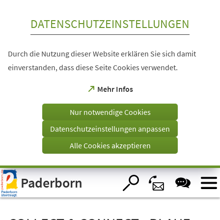
Inhalt anspringen
DATENSCHUTZEINSTELLUNGEN
Durch die Nutzung dieser Website erklären Sie sich damit
einverstanden, dass diese Seite Cookies verwendet.
(Öffnet
Mehr Infos
in
einem
Nur notwendige Cookies
neuen
Tab)
Datenschutzeinstellungen anpassen
Alle Cookies akzeptieren
Visuelle
Paderborn
Assistenzsoftware
öffnen.