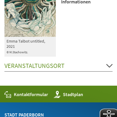
Informationen
Emma Talbot untitled,
2021
© M.Stachowitz.
VERANSTALTUNGSORT
Kontaktformular
(Öffnet
Stadtplan
in
einem
neuen
Tab)
STADT PADERBORN