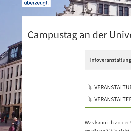
+
1
Campustag an der Unive
Infoveranstaltung
VERANSTALTU
VERANSTALTE
Was kann ich an der 
Veranstaltungsinformationen