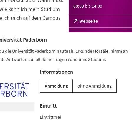
t ein Hörsaal aus? Wann muss
08:00
bis
14:00
Wie kann ich mein Studium
de ich mich auf dem Campus
(Öffnet
Webseite
in
einem
neuen
niversität Paderborn
Tab)
u die Universität Paderborn hautnah. Erkunde Hörsäle, nimm an
inde Antworten auf all deine Fragen rund ums Studium.
Informationen
Anmeldung
ohne Anmeldung
Eintritt
Eintritt frei