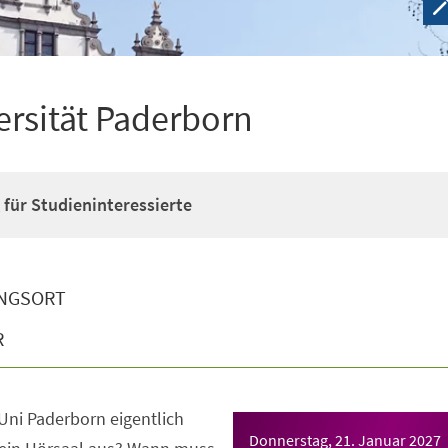
rsität Paderborn
 für Studieninteressierte
NGSORT
R
Uni Paderborn eigentlich
Donnerstag, 21. Januar 2027