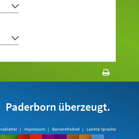
Paderborn überzeugt.
nsblätter
Impressum
Barrierefreiheit
Leichte Sprache