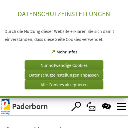
Inhalt anspringen
DATENSCHUTZEINSTELLUNGEN
Durch die Nutzung dieser Website erklären Sie sich damit
einverstanden, dass diese Seite Cookies verwendet.
(Öffnet
Mehr Infos
in
einem
Nur notwendige Cookies
neuen
Tab)
Datenschutzeinstellungen anpassen
Alle Cookies akzeptieren
Visuelle
Paderborn
Assistenzsoftware
öffnen.