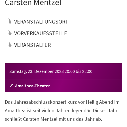
Carsten Mentzel
VERANSTALTUNGSORT
VORVERKAUFSSTELLE
VERANSTALTER
Veranstaltungsinformationen
Samstag, 23. Dezember 2023
20:00
bis
22:00
(Öffnet
Amalthea-Theater
in
einem
Das Jahresabschlusskonzert kurz vor Heilig Abend im
neuen
Tab)
Amalthea ist seit vielen Jahren legendär. Dieses Jahr
schließt Carsten Mentzel mit uns das Jahr ab.