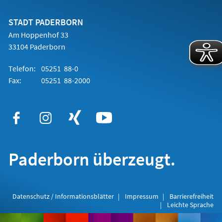
einem
neuen
Tab)
STADT PADERBORN
Am Hoppenhof 33
33104 Paderborn
Telefon:
05251 88-0
Fax:
05251 88-2000
Paderborn überzeugt.
Datenschutz / Informationsblätter
Impressum
Barrierefreiheit
Leichte Sprache