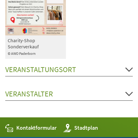
Charity-Shop
Sonderverkauf
© AWO Paderborn
VERANSTALTUNGSORT
VERANSTALTER
Kontaktformular
(Öffnet
Stadtplan
in