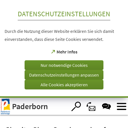
Inhalt anspringen
DATENSCHUTZEINSTELLUNGEN
Durch die Nutzung dieser Website erklären Sie sich damit
einverstanden, dass diese Seite Cookies verwendet.
(Öffnet
Mehr Infos
in
einem
Nur notwendige Cookies
neuen
Tab)
Datenschutzeinstellungen anpassen
Alle Cookies akzeptieren
Visuelle
Paderborn
Assistenzsoftware
öffnen.