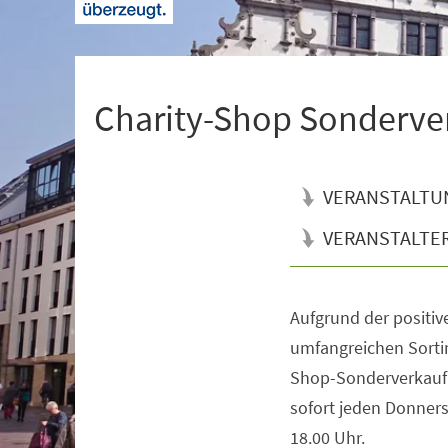
+
1
Charity-Shop Sonderve
VERANSTALTU
VERANSTALTE
Aufgrund der positi
Veranstaltungsinformationen
umfangreichen Sortim
Shop-Sonderverkauf 
sofort jeden Donnerst
18.00 Uhr.