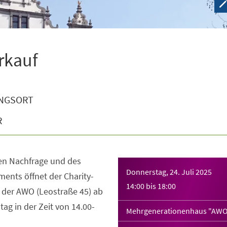
rkauf
NGSORT
R
ven Nachfrage und des
Donnerstag, 24. Juli 2025
ents öffnet der Charity-
14:00
bis
18:00
der AWO (Leostraße 45) ab
ag in der Zeit von 14.00-
Mehrgenerationenhaus "AWO