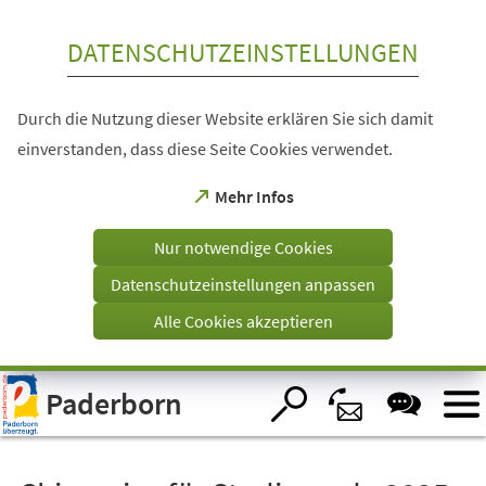
Inhalt anspringen
DATENSCHUTZEINSTELLUNGEN
Durch die Nutzung dieser Website erklären Sie sich damit
einverstanden, dass diese Seite Cookies verwendet.
(Öffnet
Mehr Infos
in
einem
Nur notwendige Cookies
neuen
Tab)
Datenschutzeinstellungen anpassen
Alle Cookies akzeptieren
Visuelle
Paderborn
Assistenzsoftware
öffnen.