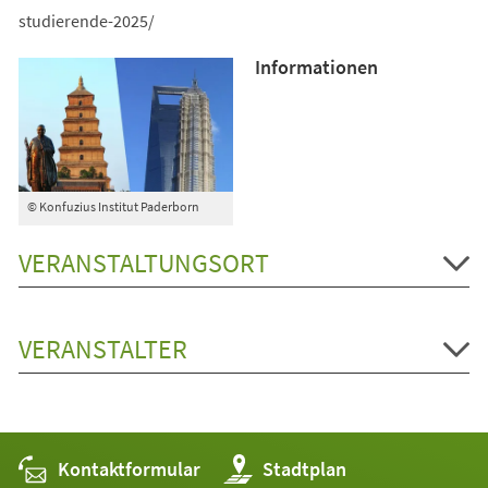
studierende-2025/
Informationen
© Konfuzius Institut Paderborn
VERANSTALTUNGSORT
VERANSTALTER
Kontaktformular
(Öffnet
Stadtplan