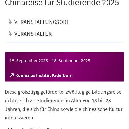
Chinareise für Studierende 2025
VERANSTALTUNGSORT
VERANSTALTER
Veranstaltungsinformationen
18. September 2025
–
18. September 2025
(Öffnet
Konfuzius Institut Paderborn
in
einem
Diese großzügig geförderte, zwölftägige Bildungsreise
neuen
Tab)
richtet sich an Studierende im Alter von 18 bis 28
Jahren, die sich für China sowie die chinesische Kultur
interessieren.