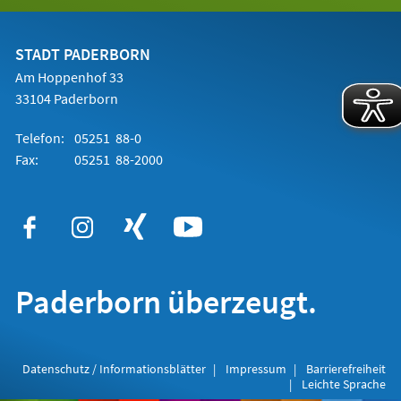
in
einem
neuen
Tab)
STADT PADERBORN
Am Hoppenhof 33
33104 Paderborn
Telefon:
05251 88-0
Fax:
05251 88-2000
Paderborn überzeugt.
Datenschutz / Informationsblätter
Impressum
Barrierefreiheit
Leichte Sprache