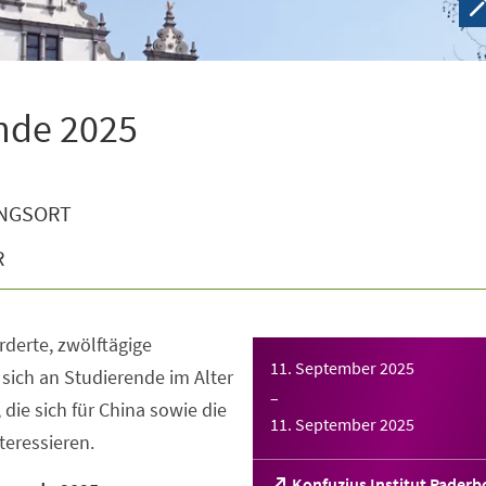
ende 2025
NGSORT
R
rderte, zwölftägige
11. September 2025
 sich an Studierende im Alter
–
 die sich für China sowie die
11. September 2025
teressieren.
(Öffnet
Konfuzius Institut Paderb