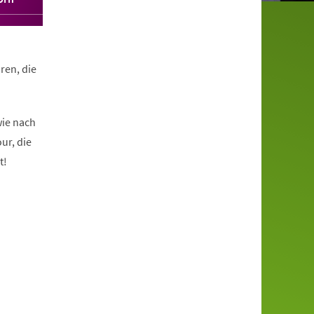
ren, die
wie nach
ur, die
t!