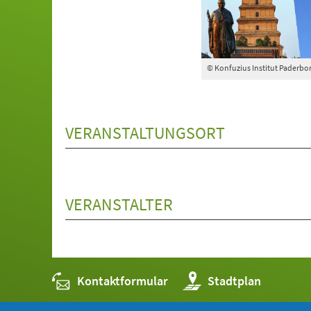
© Konfuzius Institut Paderbo
VERANSTALTUNGSORT
VERANSTALTER
Kontaktformular
(Öffnet
Stadtplan
in
einem