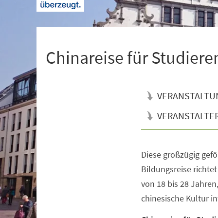
+
1
Chinareise für Studier
VERANSTALTU
VERANSTALTE
Diese großzügig gefö
Veranstaltungsinformationen
Bildungsreise richtet
von 18 bis 28 Jahren,
chinesische Kultur in