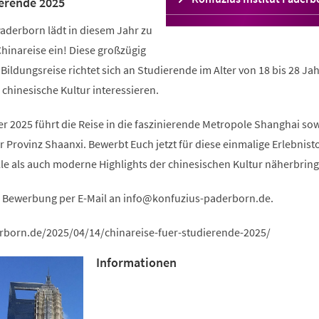
ierende 2025
in
einem
Paderborn lädt in diesem Jahr zu
neuen
hinareise ein! Diese großzügig
Tab)
Bildungsreise richtet sich an Studierende im Alter von 18 bis 28 Jah
 chinesische Kultur interessieren.
r 2025 führt die Reise in die faszinierende Metropole Shanghai so
r Provinz Shaanxi. Bewerbt Euch jetzt für diese einmalige Erlebnisto
le als auch moderne Highlights der chinesischen Kultur näherbring
e Bewerbung per E-Mail an
info
konfuzius-paderborn
de
.
rborn.de/2025/04/14/chinareise-fuer-studierende-2025/
Informationen