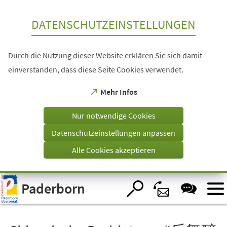
Inhalt anspringen
DATENSCHUTZEINSTELLUNGEN
Durch die Nutzung dieser Website erklären Sie sich damit
einverstanden, dass diese Seite Cookies verwendet.
(Öffnet
Mehr Infos
in
einem
Nur notwendige Cookies
neuen
Tab)
Datenschutzeinstellungen anpassen
Alle Cookies akzeptieren
Visuelle
Paderborn
Assistenzsoftware
öffnen.