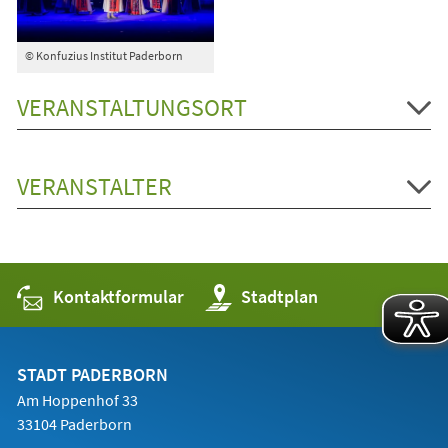
© Konfuzius Institut Paderborn
VERANSTALTUNGSORT
VERANSTALTER
Kontaktformular
(Öffnet
Stadtplan
in
einem
neuen
Tab)
STADT PADERBORN
Am Hoppenhof 33
33104 Paderborn