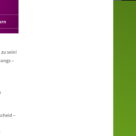
orn
 zu sein!
Songs –
n
scheid –
t