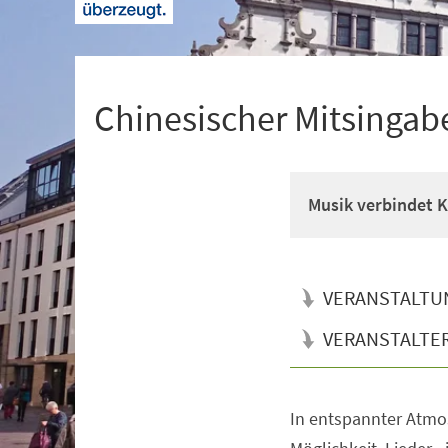
+
1
Chinesischer Mitsinga
Musik verbindet K
VERANSTALTU
VERANSTALTE
In entspannter Atmo
Veranstaltungsinformationen