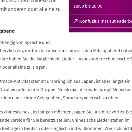
 insbesondere chinesische
18:00
bis
20:00
it anderen oder alleine zu
(Öffnet
Konfuzius Institut Paderb
in
gabend
einem
neuen
abhängig von Sprache und
Tab)
 herzlich ein, im Juni bei unserem chinesischen Mitsingabend dabei
äre haben Sie die Möglichkeit, Lieder– insbesondere chinesische 
oder alleine zu singen.
mach-Aktivität stammt ursprünglich aus Japan, ist aber längst ein
b allein oder in der Gruppe: Musik macht Freude, bringt Mensche
dem eine schöne Gelegenheit, Sprache spielerisch zu üben.
s chinesisches Lied singen möchten, sagen Sie uns bitte vorher Be
ende Version für Sie bereitzustellen. Chinesische Lieder stehen im
 Beiträge in Deutsch oder Englisch sind willkommen. Wer sich nich