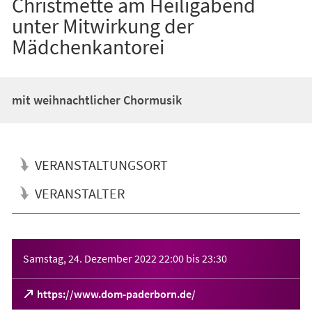
Christmette am Heiligabend
unter Mitwirkung der
Mädchenkantorei
mit weihnachtlicher Chormusik
VERANSTALTUNGSORT
VERANSTALTER
Veranstaltungsinformationen
Samstag, 24. Dezember 2022
22:00
bis
23:30
(Öffnet
https://www.dom-paderborn.de/
in