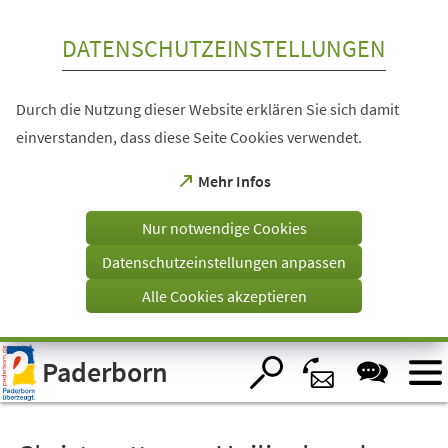
Inhalt anspringen
DATENSCHUTZEINSTELLUNGEN
Durch die Nutzung dieser Website erklären Sie sich damit
einverstanden, dass diese Seite Cookies verwendet.
(Öffnet
Mehr Infos
in
einem
Nur notwendige Cookies
neuen
Tab)
Datenschutzeinstellungen anpassen
Alle Cookies akzeptieren
Visuelle
Paderborn
Assistenzsoftware
öffnen.