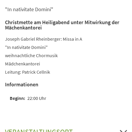
einem
"In nativitate Domini"
neuen
Tab)
Christmette am Heiligabend unter Mitwirkung der
Mächenkantorei
Joseph Gabriel Rheinberger: Missa in A
"In nativitate Domini"
weihnachtliche Chormusik
Mädchenkantorei
Leitung: Patrick Cellnik
Informationen
22:00 Uhr
VERANSTALTUNGSORT