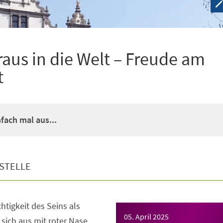
aus in die Welt – Freude am
t
fach mal aus...
STELLE
htigkeit des Seins als
05. April 2025
sich aus mit roter Nase.