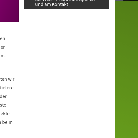
und am Kontakt
hen
Der
uns
ten wir
iefere
 der
ste
jekte
h beim