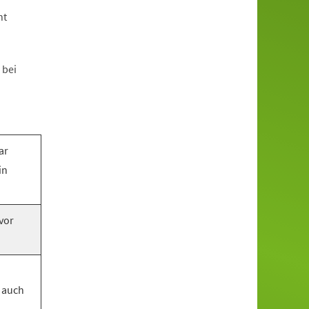
ht
 bei
ar
in
vor
!
 auch