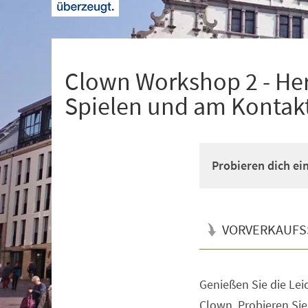
+
1
Clown Workshop 2 - Her
Spielen und am Kontak
Probieren dich ein
VORVERKAUFS
Genießen Sie die Leic
Veranstaltungsinformationen
Clown. Probieren Sie 