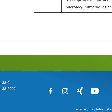
bei Tanja unserer Bürofee:
buerofee@humorkolleg.de
 88-0
 88-2000
Datenschutz / Informatio