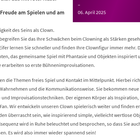
–
– Freude am Spielen und am
06. April 2025
igkeit des Seins als Clown.
, begreifen Sie das Ihre Schwächen beim Clowning als Stärken gese
ifer lernen Sie schneller und finden Ihre Clownfigur immer mehr. 
nten, das gemeinsame Spiel mit Phantasie und Objekten inspiriert 
 erarbeiten so erste Bühnenimprovisationen.
n die Themen freies Spiel und Kontakt im Mittelpunkt. Hierbei rich
 Wahrnehmen und die Kommunikationsweise. Sie bekommen neue t
- und Improvisationstechniken. Der eigenen Körper als Inspiration,
Fan. Wir entwickeln unseren Clown spielerisch weiter und finden er
en überrascht sein, wie inspirierend simple, vielleicht wertlose Ob
lsequenz wird in Ruhe beleuchtet und besprochen, so dass Sie auc
n. Es wird also immer wieder spannend sein!