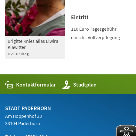
Eintritt
110 Euro Tagesgebühr
einschl. Vollverpflegung
Brigitte Knies alias Elwira
Klawitter
© ZEIT(K)lang
Kontaktformular
(Öffnet
Stadtplan
in
einem
neuen
Tab)
STADT PADERBORN
Am Hoppenhof 33
33104 Paderborn