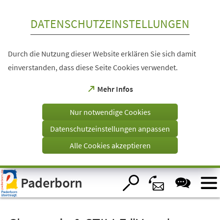
Inhalt anspringen
DATENSCHUTZEINSTELLUNGEN
Durch die Nutzung dieser Website erklären Sie sich damit
einverstanden, dass diese Seite Cookies verwendet.
(Öffnet
Mehr Infos
in
einem
Nur notwendige Cookies
neuen
Tab)
Datenschutzeinstellungen anpassen
Alle Cookies akzeptieren
Visuelle
Paderborn
Assistenzsoftware
öffnen.