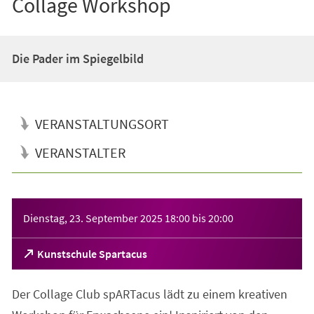
Collage Workshop
Die Pader im Spiegelbild
VERANSTALTUNGSORT
VERANSTALTER
Veranstaltungsinformationen
Dienstag, 23. September 2025
18:00
bis
20:00
(Öffnet
Kunstschule Spartacus
in
einem
Der Collage Club spARTacus lädt zu einem kreativen
neuen
Tab)