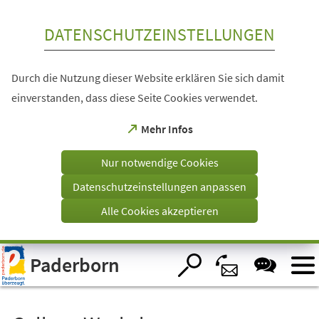
Inhalt anspringen
DATENSCHUTZEINSTELLUNGEN
Durch die Nutzung dieser Website erklären Sie sich damit
einverstanden, dass diese Seite Cookies verwendet.
(Öffnet
Mehr Infos
in
einem
Nur notwendige Cookies
neuen
Tab)
Datenschutzeinstellungen anpassen
Alle Cookies akzeptieren
Visuelle
Paderborn
Assistenzsoftware
öffnen.