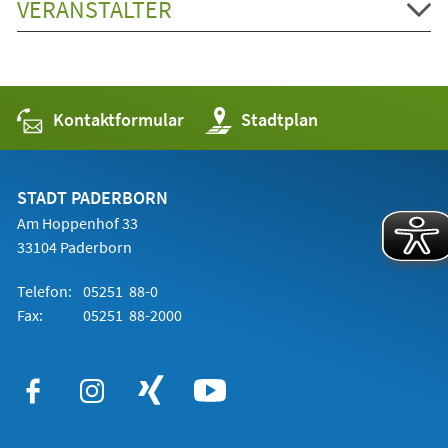
VERANSTALTER
Kontaktformular
(Öffnet
Stadtplan
in
einem
neuen
Tab)
STADT PADERBORN
Am Hoppenhof 33
33104 Paderborn
Telefon:
05251 88-0
Fax:
05251 88-2000