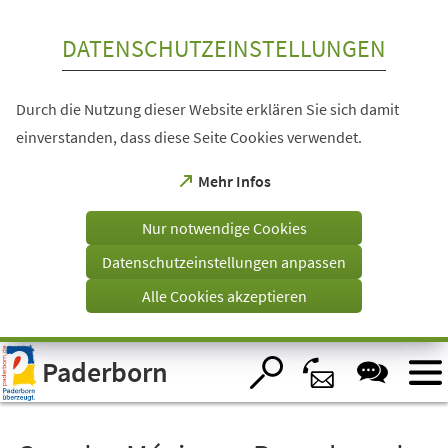
Inhalt anspringen
DATENSCHUTZEINSTELLUNGEN
Durch die Nutzung dieser Website erklären Sie sich damit
einverstanden, dass diese Seite Cookies verwendet.
(Öffnet
Mehr Infos
in
einem
Nur notwendige Cookies
neuen
Tab)
Datenschutzeinstellungen anpassen
Alle Cookies akzeptieren
Visuelle
Paderborn
Assistenzsoftware
öffnen.