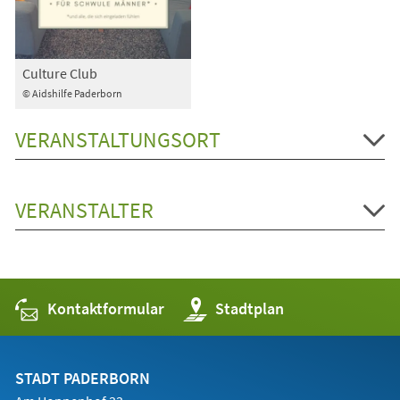
Culture Club
© Aidshilfe Paderborn
VERANSTALTUNGSORT
VERANSTALTER
Kontaktformular
(Öffnet
Stadtplan
in
einem
neuen
Tab)
STADT PADERBORN