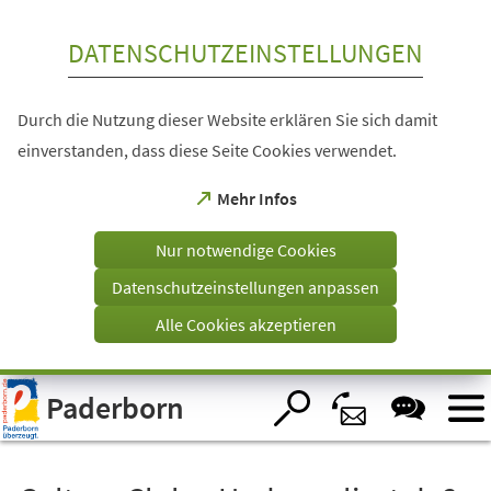
Inhalt anspringen
DATENSCHUTZEINSTELLUNGEN
Durch die Nutzung dieser Website erklären Sie sich damit
einverstanden, dass diese Seite Cookies verwendet.
(Öffnet
Mehr Infos
in
einem
Nur notwendige Cookies
neuen
Tab)
Datenschutzeinstellungen anpassen
Alle Cookies akzeptieren
Visuelle
Paderborn
Assistenzsoftware
öffnen.