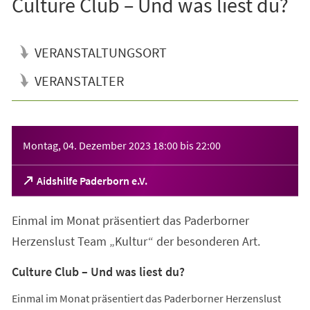
Culture Club – Und was liest du?
VERANSTALTUNGSORT
VERANSTALTER
Veranstaltungsinformationen
Montag, 04. Dezember 2023
18:00
bis
22:00
(Öffnet
Aidshilfe Paderborn e.V.
in
einem
Einmal im Monat präsentiert das Paderborner
neuen
Tab)
Herzenslust Team „Kultur“ der besonderen Art.
Culture Club – Und was liest du?
Einmal im Monat präsentiert das Paderborner Herzenslust