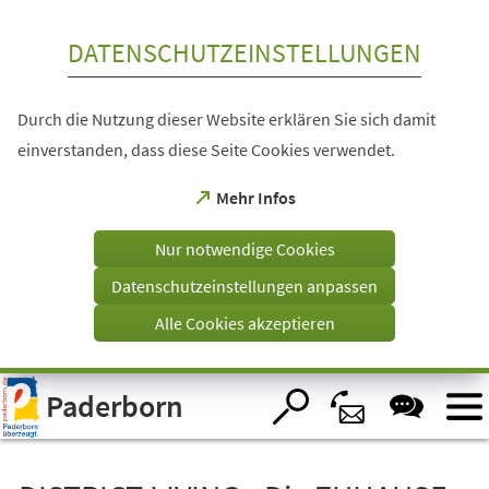
Inhalt anspringen
DATENSCHUTZEINSTELLUNGEN
Durch die Nutzung dieser Website erklären Sie sich damit
einverstanden, dass diese Seite Cookies verwendet.
(Öffnet
Mehr Infos
in
einem
Nur notwendige Cookies
neuen
Tab)
Datenschutzeinstellungen anpassen
Alle Cookies akzeptieren
Visuelle
Paderborn
Assistenzsoftware
öffnen.