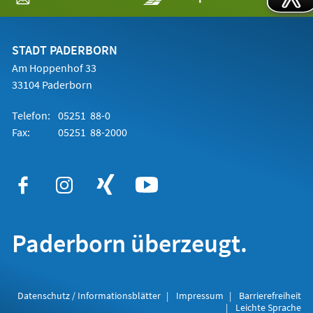
in
einem
neuen
Tab)
STADT PADERBORN
Am Hoppenhof 33
33104 Paderborn
Telefon:
05251 88-0
Fax:
05251 88-2000
Paderborn überzeugt.
Datenschutz / Informationsblätter
Impressum
Barrierefreiheit
Leichte Sprache