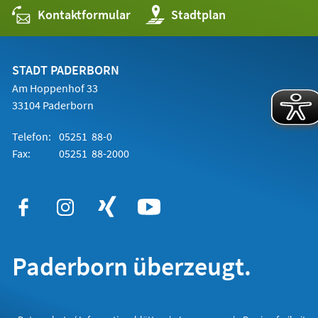
Kontaktformular
(Öffnet
Stadtplan
in
einem
neuen
Tab)
STADT PADERBORN
Am Hoppenhof 33
33104 Paderborn
Telefon:
05251 88-0
Fax:
05251 88-2000
Paderborn überzeugt.