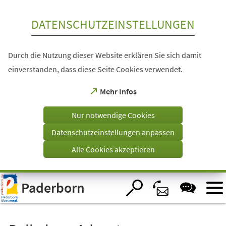
Inhalt anspringen
DATENSCHUTZEINSTELLUNGEN
Durch die Nutzung dieser Website erklären Sie sich damit
einverstanden, dass diese Seite Cookies verwendet.
(Öffnet
Mehr Infos
in
einem
Nur notwendige Cookies
neuen
Tab)
Datenschutzeinstellungen anpassen
Alle Cookies akzeptieren
Visuelle
Paderborn
Assistenzsoftware
öffnen.