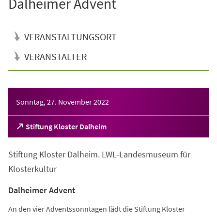
Dalheimer Advent
VERANSTALTUNGSORT
VERANSTALTER
Veranstaltungsinformationen
Sonntag, 27. November 2022
(Öffnet
Stiftung Kloster Dalheim
in
einem
Stiftung Kloster Dalheim. LWL-Landesmuseum für
neuen
Tab)
Klosterkultur
Dalheimer Advent
An den vier Adventssonntagen lädt die Stiftung Kloster