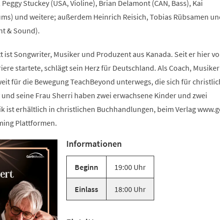
, Peggy Stuckey (USA, Violine), Brian Delamont (CAN, Bass), Kai
ums) und weitere; außerdem Heinrich Reisich, Tobias Rübsamen un
ht & Sound).
t ist Songwriter, Musiker und Produzent aus Kanada. Seit er hier v
riere startete, schlägt sein Herz für Deutschland. Als Coach, Musike
weit für die Bewegung TeachBeyond unterwegs, die sich für christli
y und seine Frau Sherri haben zwei erwachsene Kinder und zwei
k ist erhältlich in christlichen Buchhandlungen, beim Verlag www.g
ming Plattformen.
Informationen
Beginn
19:00 Uhr
Einlass
18:00 Uhr