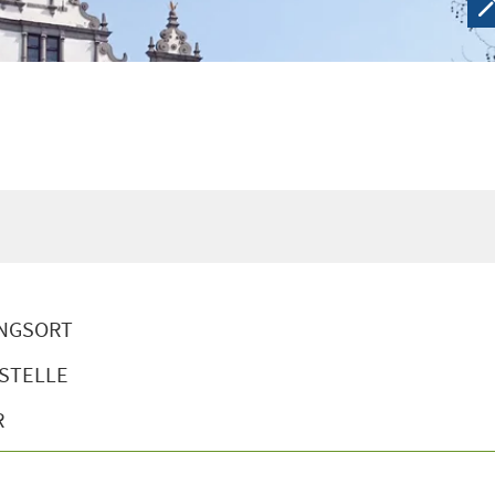
NGSORT
STELLE
R