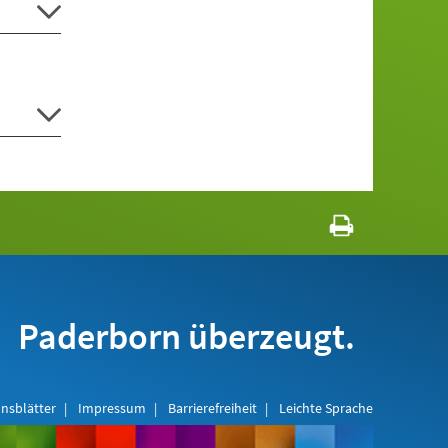
Paderborn überzeugt.
nsblätter
Impressum
Barrierefreiheit
Leichte Sprache