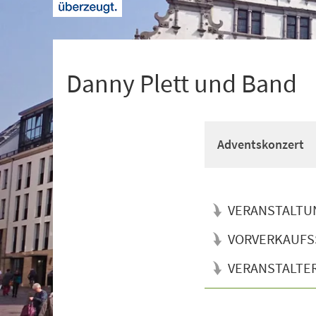
+
1
Danny Plett und Band
Adventskonzert
VERANSTALTU
VORVERKAUFS
VERANSTALTE