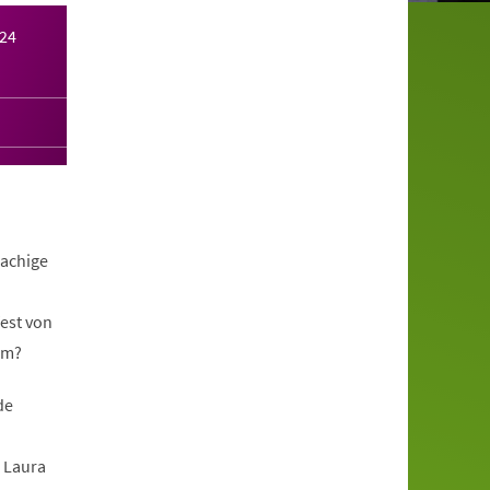
024
rachige
est von
am?
de
, Laura