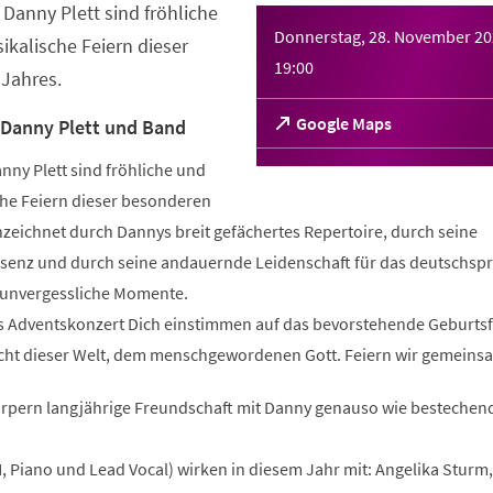
Danny Plett sind fröhliche
Donnerstag, 28. November 2
ikalische Feiern dieser
19:00
 Jahres.
(Öffnet
Google Maps
 Danny Plett und Band
in
einem
nny Plett sind fröhliche und
neuen
che Feiern dieser besonderen
Tab)
zeichnet durch Dannys breit gefächertes Repertoire, durch seine
senz und durch seine andauernde Leidenschaft für das deutschsp
r unvergessliche Momente.
des Adventskonzert Dich einstimmen auf das bevorstehende Geburtsf
cht dieser Welt, dem menschgewordenen Gott. Feiern wir gemeins
rpern langjährige Freundschaft mit Danny genauso wie bestechen
, Piano und Lead Vocal) wirken in diesem Jahr mit: Angelika Sturm