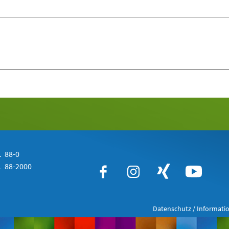
 88-0
 88-2000
Datenschutz / Informatio