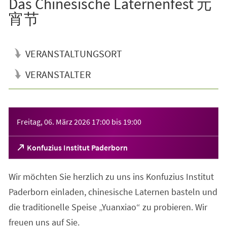
Das Chinesische Laternenfest 元
宵节
VERANSTALTUNGSORT
VERANSTALTER
Veranstaltungsinformationen
Freitag, 06. März 2026
17:00
bis
19:00
(Öffnet
Konfuzius Institut Paderborn
in
einem
Wir möchten Sie herzlich zu uns ins Konfuzius Institut
neuen
Tab)
Paderborn einladen, chinesische Laternen basteln und
die traditionelle Speise „Yuanxiao“ zu probieren. Wir
freuen uns auf Sie.