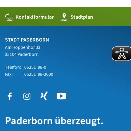
Kontaktformular
(Öffnet
Stadtplan
in
einem
neuen
Tab)
STADT PADERBORN
Am Hoppenhof 33
33104 Paderborn
Telefon:
05251 88-0
Fax:
05251 88-2000
Paderborn überzeugt.