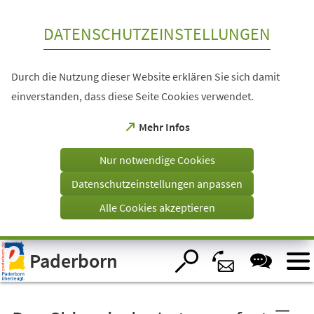
Inhalt anspringen
DATENSCHUTZEINSTELLUNGEN
Durch die Nutzung dieser Website erklären Sie sich damit
einverstanden, dass diese Seite Cookies verwendet.
(Öffnet
Mehr Infos
in
einem
Nur notwendige Cookies
neuen
Tab)
Datenschutzeinstellungen anpassen
Alle Cookies akzeptieren
Visuelle
Paderborn
Assistenzsoftware
öffnen.