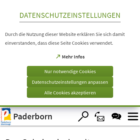
Inhalt anspringen
DATENSCHUTZEINSTELLUNGEN
Durch die Nutzung dieser Website erklären Sie sich damit
einverstanden, dass diese Seite Cookies verwendet.
(Öffnet
Mehr Infos
in
einem
Nur notwendige Cookies
neuen
Tab)
Datenschutzeinstellungen anpassen
Alle Cookies akzeptieren
Visuelle
Paderborn
Assistenzsoftware
öffnen.