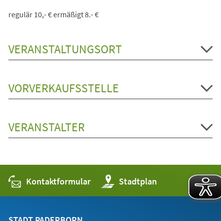
regulär 10,- € ermäßigt 8.- €
VERANSTALTUNGSORT
VORVERKAUFSSTELLE
VERANSTALTER
Kontaktformular
(Öffnet
Stadtplan
in
einem
neuen
Tab)
STADT PADERBORN