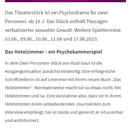
in
einem
Das Theaterstück ist ein Psychodrama für zwei
neuen
Tab)
Personen. ab 16 J. Das Stück enthält Passagen
verbalisierter sexueller Gewalt. Weitere Spieltermine:
03.06., 09.06., 10.06., 11.06 und 17.06.2023.
Das Hotelzimmer - ein Psychokammerspiel
In dem Zwei-Personen-Stück von Rudi Gaul ist die
Ausgangssituation zunächst eindeutig: Eine erfolgreiche
Schriftstellerin ist auf Lesereise mit ihrem neuen Buch „Das
Hotelzimmer“. Normalerweise macht sie so etwas nicht. Mit
Hotelzimmer und so. Eine Ausnahme also, dass sie In ihrem
Hotelzimmer einen unbedeutenden Journalisten zum
Interview empfängt. Sie ist müde und genervt; er ist unsicher
und ambitioniert.