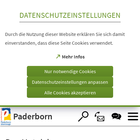
Inhalt anspringen
DATENSCHUTZEINSTELLUNGEN
Durch die Nutzung dieser Website erklären Sie sich damit
einverstanden, dass diese Seite Cookies verwendet.
(Öffnet
Mehr Infos
in
einem
Nur notwendige Cookies
neuen
Tab)
Datenschutzeinstellungen anpassen
Alle Cookies akzeptieren
Visuelle
Paderborn
Assistenzsoftware
öffnen.