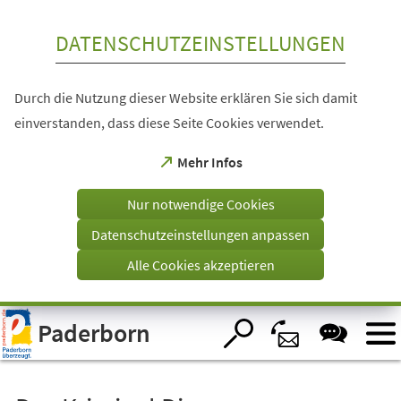
Inhalt anspringen
DATENSCHUTZEINSTELLUNGEN
Durch die Nutzung dieser Website erklären Sie sich damit
einverstanden, dass diese Seite Cookies verwendet.
(Öffnet
Mehr Infos
in
einem
Nur notwendige Cookies
neuen
Tab)
Datenschutzeinstellungen anpassen
Alle Cookies akzeptieren
Visuelle
Paderborn
Assistenzsoftware
öffnen.