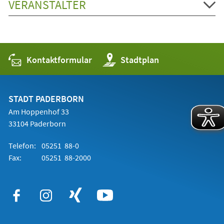
VERANSTALTER
Kontaktformular
(Öffnet
Stadtplan
in
einem
neuen
Tab)
STADT PADERBORN
Am Hoppenhof 33
33104 Paderborn
Telefon:
05251 88-0
Fax:
05251 88-2000