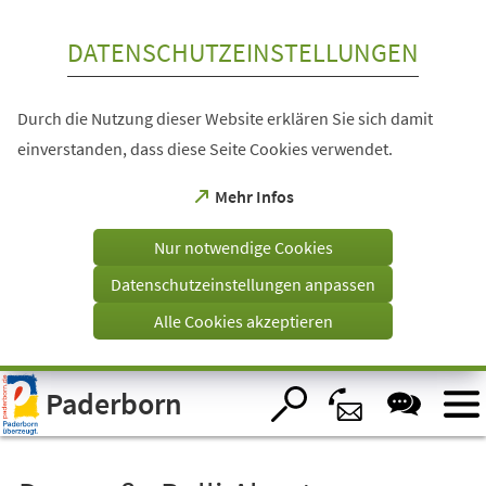
Inhalt anspringen
DATENSCHUTZEINSTELLUNGEN
Durch die Nutzung dieser Website erklären Sie sich damit
einverstanden, dass diese Seite Cookies verwendet.
(Öffnet
Mehr Infos
in
einem
Nur notwendige Cookies
neuen
Tab)
Datenschutzeinstellungen anpassen
Alle Cookies akzeptieren
Visuelle
Paderborn
Assistenzsoftware
öffnen.