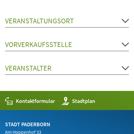
VERANSTALTUNGSORT
VORVERKAUFSSTELLE
VERANSTALTER
Kontaktformular
(Öffnet
Stadtplan
in
einem
neuen
Tab)
STADT PADERBORN
Am Hoppenhof 33