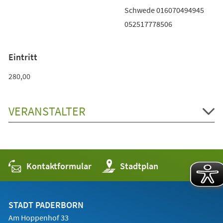
Schwede 016070494945
052517778506
Eintritt
280,00
VERANSTALTER
Kontaktformular
(Öffnet
Stadtplan
in
einem
neuen
Tab)
STADT PADERBORN
Am Hoppenhof 33