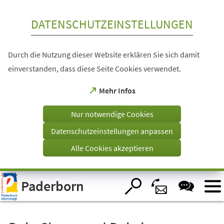
Inhalt anspringen
DATENSCHUTZEINSTELLUNGEN
Durch die Nutzung dieser Website erklären Sie sich damit
einverstanden, dass diese Seite Cookies verwendet.
(Öffnet
Mehr Infos
in
einem
Nur notwendige Cookies
neuen
Tab)
Datenschutzeinstellungen anpassen
Alle Cookies akzeptieren
Visuelle
Paderborn
Assistenzsoftware
öffnen.