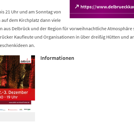
https://www.delbrueckkau
bis 21 Uhr und am Sonntag von
(Öffnet
in
 auf dem Kirchplatz dann viele
einem
 aus Delbrück und der Region für vorweihnachtliche Atmosphäre 
neuen
Tab)
brücker Kaufleute und Organisationen in über dreißig Hütten und a
Geschenkideen an.
Informationen