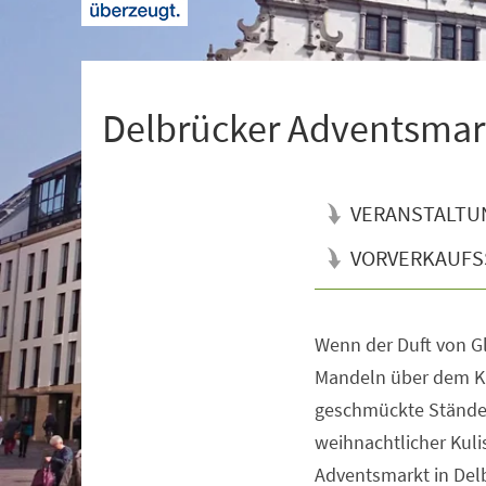
+
1
Delbrücker Adventsmar
VERANSTALTU
VORVERKAUFS
Wenn der Duft von 
Veranstaltungsinformationen
Mandeln über dem Kirc
geschmückte Stände 
weihnachtlicher Kulis
Adventsmarkt in Del