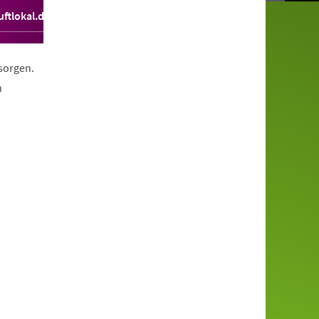
ftlokal.de/
sorgen.
n