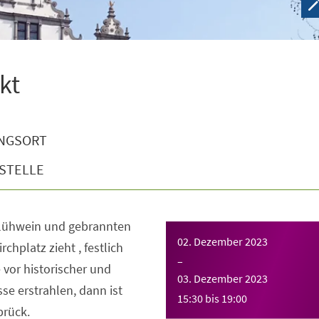
kt
NGSORT
STELLE
Glühwein und gebrannten
02. Dezember 2023
hplatz zieht , festlich
–
vor historischer und
03. Dezember 2023
se erstrahlen, dann ist
15:30
bis
19:00
brück.