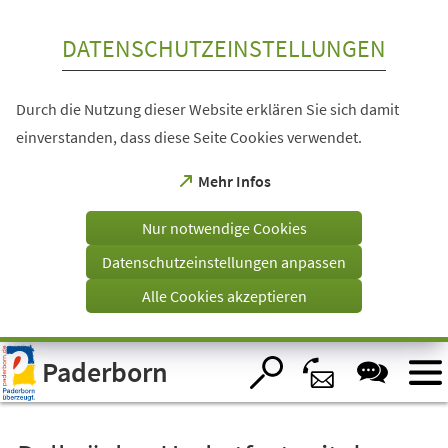
Inhalt anspringen
DATENSCHUTZEINSTELLUNGEN
Durch die Nutzung dieser Website erklären Sie sich damit
einverstanden, dass diese Seite Cookies verwendet.
(Öffnet
Mehr Infos
in
einem
Nur notwendige Cookies
neuen
Tab)
Datenschutzeinstellungen anpassen
Alle Cookies akzeptieren
Visuelle
Paderborn
Assistenzsoftware
öffnen.