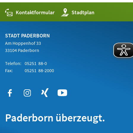
Kontaktformular
(Öffnet
Stadtplan
in
einem
neuen
Tab)
STADT PADERBORN
Am Hoppenhof 33
33104 Paderborn
Telefon:
05251 88-0
Fax:
05251 88-2000
Paderborn überzeugt.