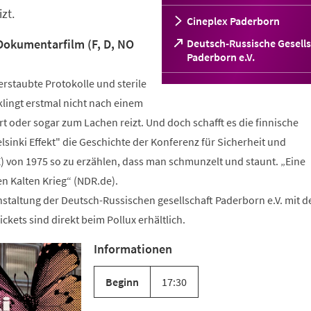
zt.
Cineplex Paderborn
 Dokumentarfilm (F, D, NO
Deutsch-Russische Gesells
(Öffnet
Paderborn e.V.
in
rstaubte Protokolle und sterile
einem
neuen
 klingt erstmal nicht nach einem
Tab)
ert oder sogar zum Lachen reizt. Und doch schafft es die finnische
inki Effekt" die Geschichte der Konferenz für Sicherheit und
von 1975 so zu erzählen, dass man schmunzelt und staunt. „Eine
 Kalten Krieg“ (NDR.de).
staltung der Deutsch-Russischen gesellschaft Paderborn e.V. mit 
ckets sind direkt beim Pollux erhältlich.
Informationen
Beginn
17:30