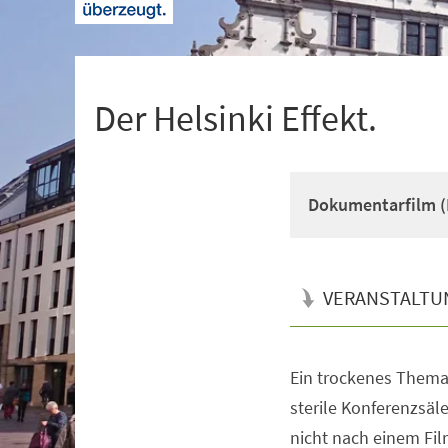
+
1
Der Helsinki Effekt.
Dokumentarfilm (F
VERANSTALTU
Ein trockenes Thema
Veranstaltungsinformationen
sterile Konferenzsäle
nicht nach einem Film