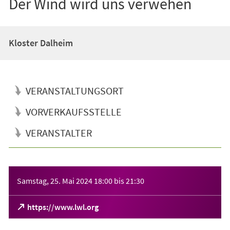
Der Wind wird uns verwehen
Kloster Dalheim
VERANSTALTUNGSORT
VORVERKAUFSSTELLE
VERANSTALTER
Veranstaltungsinformationen
Samstag, 25. Mai 2024
18:00
bis
21:30
(Öffnet
https://www.lwl.org
in
einem