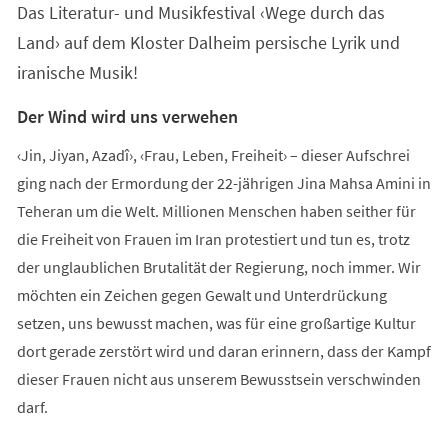
Das Literatur- und Musikfestival ‹Wege durch das
neuen
Tab)
Land› auf dem Kloster Dalheim persische Lyrik und
iranische Musik!
Der Wind wird uns verwehen
‹Jin, Jiyan, Azadî›, ‹Frau, Leben, Freiheit› – dieser Aufschrei
ging nach der Ermordung der 22-jährigen Jina Mahsa Amini in
Teheran um die Welt. Millionen Menschen haben seither für
die Freiheit von Frauen im Iran protestiert und tun es, trotz
der unglaublichen Brutalität der Regierung, noch immer. Wir
möchten ein Zeichen gegen Gewalt und Unterdrückung
setzen, uns bewusst machen, was für eine großartige Kultur
dort gerade zerstört wird und daran erinnern, dass der Kampf
dieser Frauen nicht aus unserem Bewusstsein verschwinden
darf.