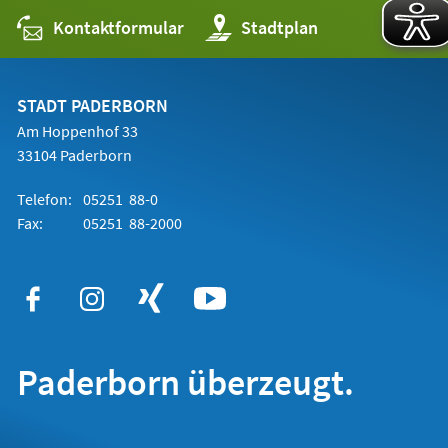
Kontaktformular
(Öffnet
Stadtplan
in
einem
neuen
Tab)
STADT PADERBORN
Am Hoppenhof 33
33104 Paderborn
Telefon:
05251 88-0
Fax:
05251 88-2000
Paderborn überzeugt.