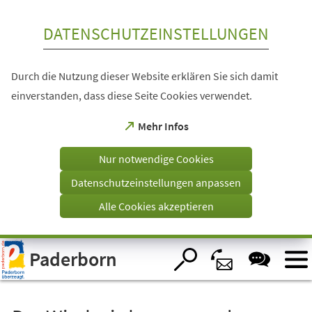
Inhalt anspringen
DATENSCHUTZEINSTELLUNGEN
Durch die Nutzung dieser Website erklären Sie sich damit
einverstanden, dass diese Seite Cookies verwendet.
(Öffnet
Mehr Infos
in
einem
Nur notwendige Cookies
neuen
Tab)
Datenschutzeinstellungen anpassen
Alle Cookies akzeptieren
Visuelle
Paderborn
Assistenzsoftware
öffnen.