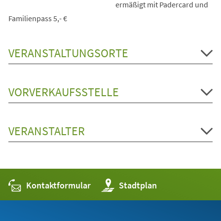
ermäßigt mit Padercard und
Familienpass 5,- €
VERANSTALTUNGSORTE
VORVERKAUFSSTELLE
VERANSTALTER
Kontaktformular
(Öffnet
Stadtplan
in
einem
neuen
Tab)