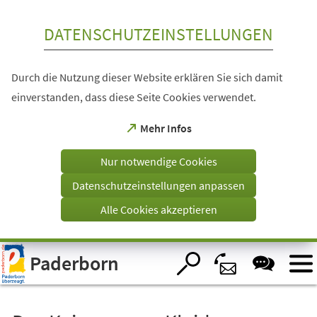
Inhalt anspringen
DATENSCHUTZEINSTELLUNGEN
Durch die Nutzung dieser Website erklären Sie sich damit
einverstanden, dass diese Seite Cookies verwendet.
(Öffnet
Mehr Infos
in
einem
Nur notwendige Cookies
neuen
Tab)
Datenschutzeinstellungen anpassen
Alle Cookies akzeptieren
Visuelle
Paderborn
Assistenzsoftware
öffnen.