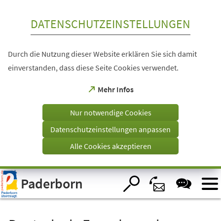
Inhalt anspringen
DATENSCHUTZEINSTELLUNGEN
Durch die Nutzung dieser Website erklären Sie sich damit
einverstanden, dass diese Seite Cookies verwendet.
(Öffnet
Mehr Infos
in
einem
Nur notwendige Cookies
neuen
Tab)
Datenschutzeinstellungen anpassen
Alle Cookies akzeptieren
Visuelle
Paderborn
Assistenzsoftware
öffnen.