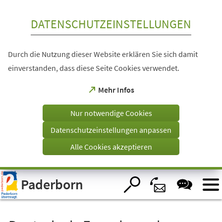
Inhalt anspringen
DATENSCHUTZEINSTELLUNGEN
Durch die Nutzung dieser Website erklären Sie sich damit
einverstanden, dass diese Seite Cookies verwendet.
(Öffnet
Mehr Infos
in
einem
Nur notwendige Cookies
neuen
Tab)
Datenschutzeinstellungen anpassen
Alle Cookies akzeptieren
Visuelle
Paderborn
Assistenzsoftware
öffnen.