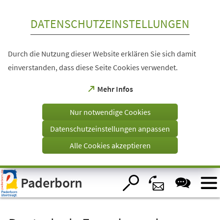
Inhalt anspringen
DATENSCHUTZEINSTELLUNGEN
Durch die Nutzung dieser Website erklären Sie sich damit
einverstanden, dass diese Seite Cookies verwendet.
(Öffnet
Mehr Infos
in
einem
Nur notwendige Cookies
neuen
Tab)
Datenschutzeinstellungen anpassen
Alle Cookies akzeptieren
Visuelle
Paderborn
Assistenzsoftware
öffnen.