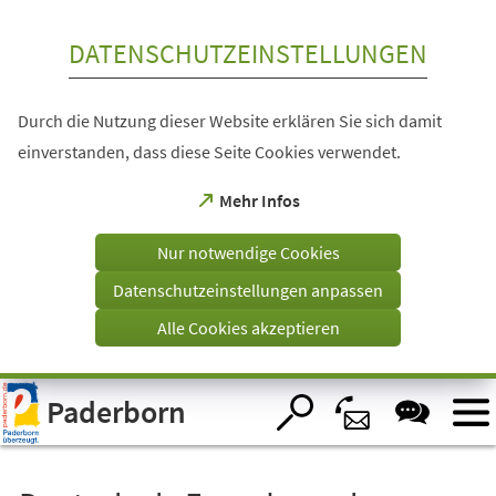
Inhalt anspringen
DATENSCHUTZEINSTELLUNGEN
Durch die Nutzung dieser Website erklären Sie sich damit
einverstanden, dass diese Seite Cookies verwendet.
(Öffnet
Mehr Infos
in
einem
Nur notwendige Cookies
neuen
Tab)
Datenschutzeinstellungen anpassen
Alle Cookies akzeptieren
Visuelle
Paderborn
Assistenzsoftware
öffnen.