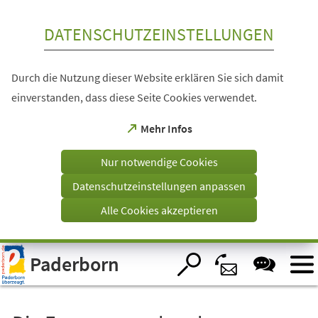
Inhalt anspringen
DATENSCHUTZEINSTELLUNGEN
Durch die Nutzung dieser Website erklären Sie sich damit
einverstanden, dass diese Seite Cookies verwendet.
(Öffnet
Mehr Infos
in
einem
Nur notwendige Cookies
neuen
Tab)
Datenschutzeinstellungen anpassen
Alle Cookies akzeptieren
Visuelle
Paderborn
Assistenzsoftware
öffnen.