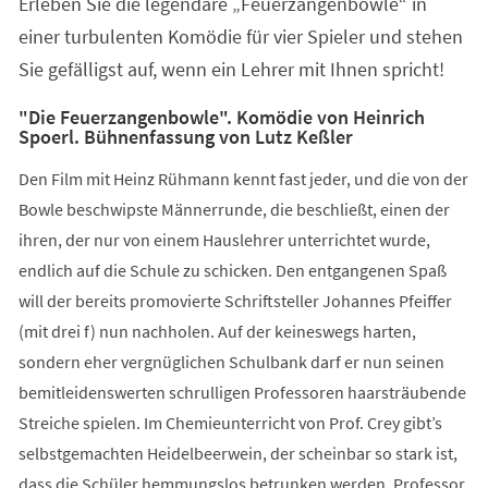
Erleben Sie die legendäre „Feuerzangenbowle“ in
neuen
Tab)
einer turbulenten Komödie für vier Spieler und stehen
Sie gefälligst auf, wenn ein Lehrer mit Ihnen spricht!
"Die Feuerzangenbowle". Komödie von Heinrich
Spoerl. Bühnenfassung von Lutz Keßler
Den Film mit Heinz Rühmann kennt fast jeder, und die von der
Bowle beschwipste Männerrunde, die beschließt, einen der
ihren, der nur von einem Hauslehrer unterrichtet wurde,
endlich auf die Schule zu schicken. Den entgangenen Spaß
will der bereits promovierte Schriftsteller Johannes Pfeiffer
(mit drei f) nun nachholen. Auf der keineswegs harten,
sondern eher vergnüglichen Schulbank darf er nun seinen
bemitleidenswerten schrulligen Professoren haarsträubende
Streiche spielen. Im Chemieunterricht von Prof. Crey gibt’s
selbstgemachten Heidelbeerwein, der scheinbar so stark ist,
dass die Schüler hemmungslos betrunken werden. Professor