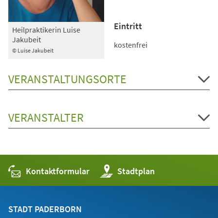
Eintritt
Heilpraktikerin Luise
Jakubeit
kostenfrei
© Luise Jakubeit
VERANSTALTUNGSORTE
VERANSTALTER
Kontaktformular
(Öffnet
Stadtplan
in
einem
neuen
Tab)
STADT PADERBORN