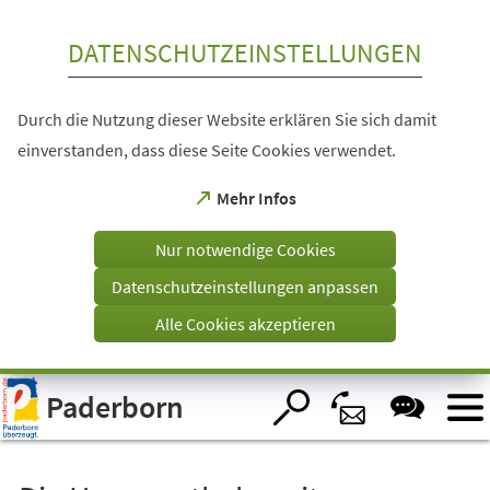
Inhalt anspringen
DATENSCHUTZEINSTELLUNGEN
Durch die Nutzung dieser Website erklären Sie sich damit
einverstanden, dass diese Seite Cookies verwendet.
(Öffnet
Mehr Infos
in
einem
Nur notwendige Cookies
neuen
Tab)
Datenschutzeinstellungen anpassen
Alle Cookies akzeptieren
Visuelle
Paderborn
Assistenzsoftware
öffnen.