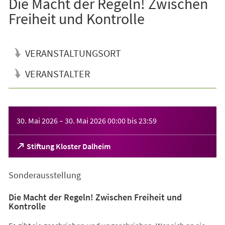
Die Macht der Regeln! Zwischen
Freiheit und Kontrolle
VERANSTALTUNGSORT
VERANSTALTER
Veranstaltungsinformationen
30. Mai 2026
–
30. Mai 2026
00:00
bis
23:59
(Öffnet
Stiftung Kloster Dalheim
in
einem
Sonderausstellung
neuen
Tab)
Die Macht der Regeln! Zwischen Freiheit und
Kontrolle