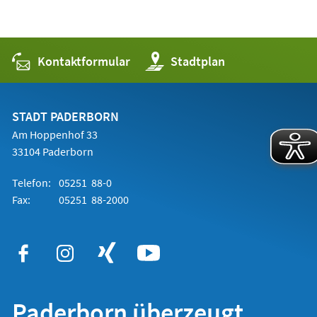
Kontaktformular
(Öffnet
Stadtplan
in
einem
neuen
Tab)
STADT PADERBORN
Am Hoppenhof 33
33104 Paderborn
Telefon:
05251 88-0
Fax:
05251 88-2000
Paderborn überzeugt.