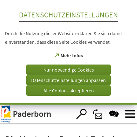
Inhalt anspringen
DATENSCHUTZEINSTELLUNGEN
Durch die Nutzung dieser Website erklären Sie sich damit
einverstanden, dass diese Seite Cookies verwendet.
(Öffnet
Mehr Infos
in
einem
Nur notwendige Cookies
neuen
Tab)
Datenschutzeinstellungen anpassen
Alle Cookies akzeptieren
Visuelle
Paderborn
Assistenzsoftware
öffnen.