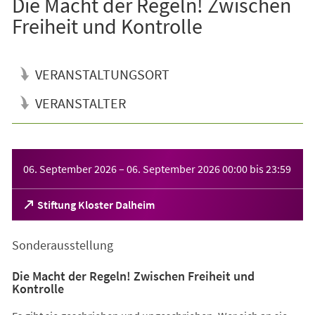
Die Macht der Regeln! Zwischen
Freiheit und Kontrolle
VERANSTALTUNGSORT
VERANSTALTER
Veranstaltungsinformationen
06. September 2026
–
06. September 2026
00:00
bis
23:59
(Öffnet
Stiftung Kloster Dalheim
in
einem
Sonderausstellung
neuen
Tab)
Die Macht der Regeln! Zwischen Freiheit und
Kontrolle