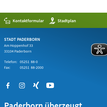
Kontaktformular
(Öffnet
Stadtplan
in
einem
neuen
Tab)
STADT PADERBORN
Am Hoppenhof 33
33104 Paderborn
Telefon:
05251 88-0
Fax:
05251 88-2000
Paderborn überzeugt.