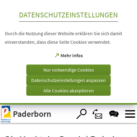
Inhalt anspringen
DATENSCHUTZEINSTELLUNGEN
Durch die Nutzung dieser Website erklären Sie sich damit
einverstanden, dass diese Seite Cookies verwendet.
(Öffnet
Mehr Infos
in
einem
Nur notwendige Cookies
neuen
Tab)
Datenschutzeinstellungen anpassen
Alle Cookies akzeptieren
Visuelle
Paderborn
Assistenzsoftware
öffnen.