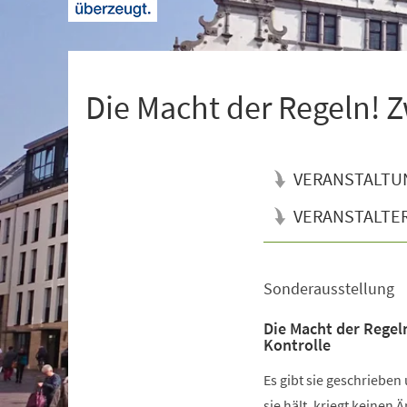
+
1
Die Macht der Regeln! Z
VERANSTALTU
VERANSTALTE
Sonderausstellung
Veranstaltungsinformationen
Die Macht der Regel
Kontrolle
Es gibt sie geschrieben
sie hält, kriegt keinen 