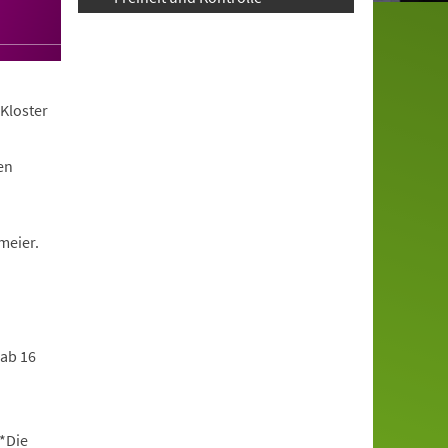
Kloster
en
meier.
 ab 16
*Die