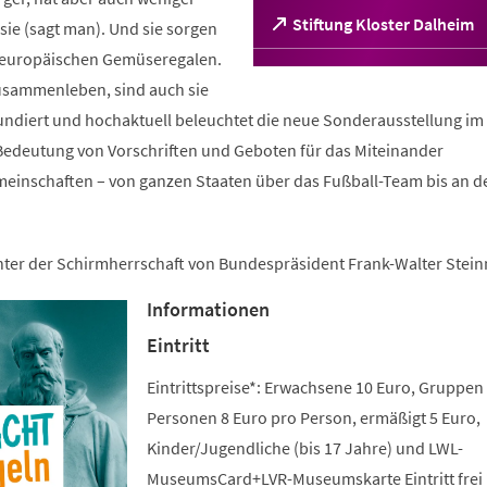
(Öffnet
Stiftung Kloster Dalheim
ie (sagt man). Und sie sorgen
in
n europäischen Gemüseregalen.
einem
sammenleben, sind auch sie
neuen
Tab)
fundiert und hochaktuell beleuchtet die neue Sonderausstellung im 
edeutung von Vorschriften und Geboten für das Miteinander
meinschaften – von ganzen Staaten über das Fußball-Team bis an d
unter der Schirmherrschaft von Bundespräsident Frank-Walter Stein
Informationen
Eintritt
Eintrittspreise*: Erwachsene 10 Euro, Gruppen
Personen 8 Euro pro Person, ermäßigt 5 Euro,
Kinder/Jugendliche (bis 17 Jahre) und LWL-
MuseumsCard+LVR-Museumskarte Eintritt frei 