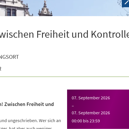
wischen Freiheit und Kontroll
NGSORT
R
07. September 2026
n! Zwischen Freiheit und
–
07. September 2026
 und ungeschrieben. Wer sich an
00:00
bis
23:59
Ärger, hat aber auch weniger