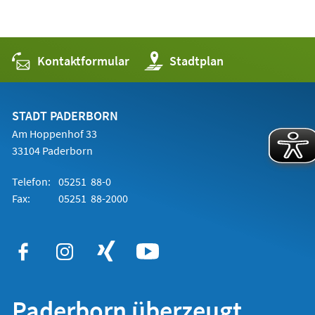
Kontaktformular
(Öffnet
Stadtplan
in
einem
neuen
Tab)
STADT PADERBORN
Am Hoppenhof 33
33104 Paderborn
Telefon:
05251 88-0
Fax:
05251 88-2000
Paderborn überzeugt.