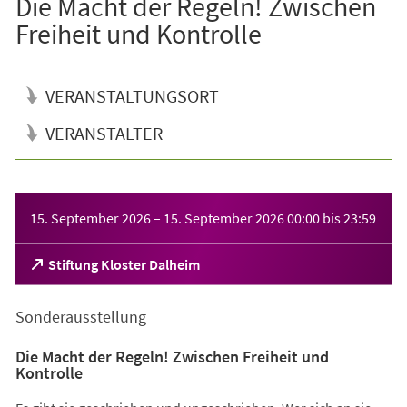
Die Macht der Regeln! Zwischen
Freiheit und Kontrolle
VERANSTALTUNGSORT
VERANSTALTER
Veranstaltungsinformationen
15. September 2026
–
15. September 2026
00:00
bis
23:59
(Öffnet
Stiftung Kloster Dalheim
in
einem
Sonderausstellung
neuen
Tab)
Die Macht der Regeln! Zwischen Freiheit und
Kontrolle