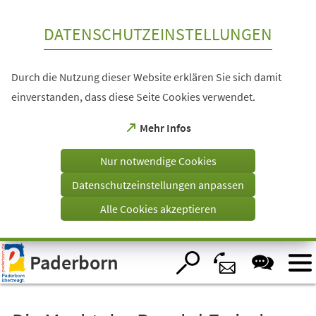
Inhalt anspringen
DATENSCHUTZEINSTELLUNGEN
Durch die Nutzung dieser Website erklären Sie sich damit
einverstanden, dass diese Seite Cookies verwendet.
(Öffnet
Mehr Infos
in
einem
Nur notwendige Cookies
neuen
Tab)
Datenschutzeinstellungen anpassen
Alle Cookies akzeptieren
Visuelle
Paderborn
Assistenzsoftware
öffnen.