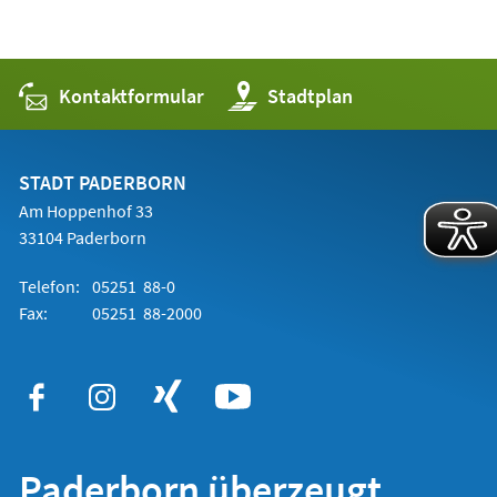
Kontaktformular
(Öffnet
Stadtplan
in
einem
neuen
Tab)
STADT PADERBORN
Am Hoppenhof 33
33104 Paderborn
Telefon:
05251 88-0
Fax:
05251 88-2000
Paderborn überzeugt.