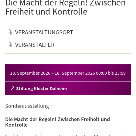
Die Macht der Regeln! Zwischen
Freiheit und Kontrolle
VERANSTALTUNGSORT
VERANSTALTER
Veranstaltungsinformationen
18. September 2026
–
18. September 2026
00:00
bis
23:59
(Öffnet
Stiftung Kloster Dalheim
in
einem
Sonderausstellung
neuen
Tab)
Die Macht der Regeln! Zwischen Freiheit und
Kontrolle