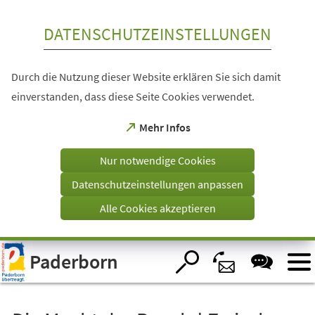
Inhalt anspringen
DATENSCHUTZEINSTELLUNGEN
Durch die Nutzung dieser Website erklären Sie sich damit
einverstanden, dass diese Seite Cookies verwendet.
(Öffnet
Mehr Infos
in
einem
Nur notwendige Cookies
neuen
Tab)
Datenschutzeinstellungen anpassen
Alle Cookies akzeptieren
Visuelle
Paderborn
Assistenzsoftware
öffnen.